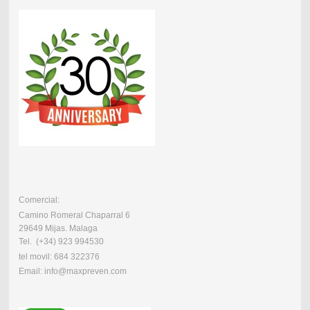
Comercial:
Camino Romeral Chaparral 6
29649 Mijas. Malaga
Tel. (+34) 923 994530
tel movil: 684 322376
Email: info@maxpreven.com