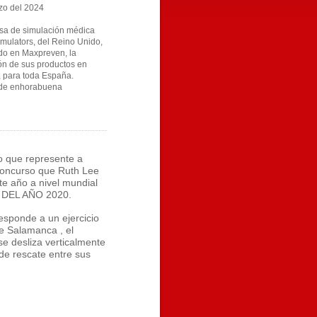
zo del 2024
sa de simulación médica
mulators, del Reino Unido,
do en Maxpreven, la
ión de sus productos en
, para toda España.
de enhorabuena
to que represente a
oncurso que Ruth Lee
te año a nivel mundial
DEL AÑO 2020.
esponde a un ejercicio
 Salamanca , el
e desliza verticalmente
de rescate entre sus