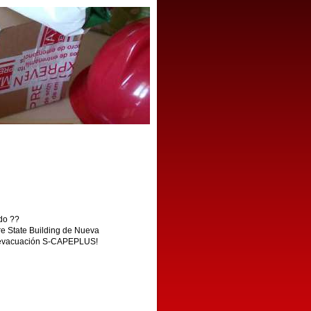
do
?
?
 State Building de Nueva 
e evacuación S-CAPEPLUS!