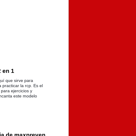
2 en 1
uí que sirve para
 practicar la rcp. Es el
para ejercicios y
encanta este modelo
ria de maxpreven