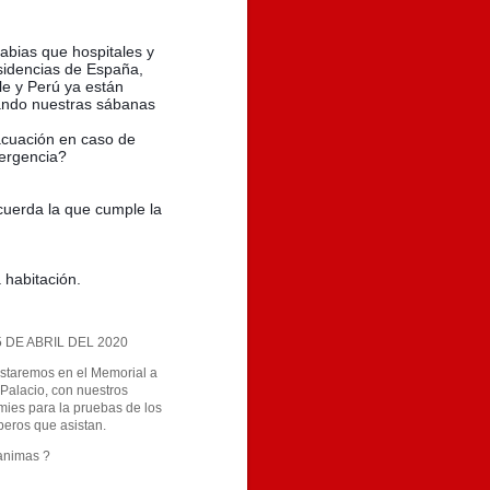
abias que hospitales y 
idencias de España, 
le y Perú ya están 
ndo nuestras sábanas 
cuación en caso de 
ergencia?
uerda la que cumple la 
 habitación.
5 DE ABRIL DEL 2020
 estaremos en el Memorial a
 Palacio, con nuestros
ies para la pruebas de los
eros que asistan.
 animas ?