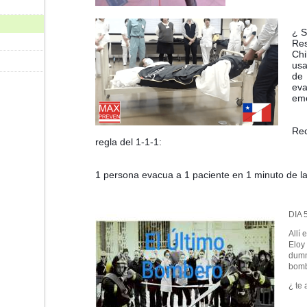
¿ S
Res
Chi
usa
de

eva
em
Rec
regla del 1-1-1:
1 persona evacua a 1 paciente en 1 minuto de la
DIA 
Allí
Eloy
dumm
bomb
¿ te