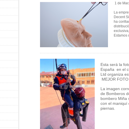
1 de Mar
La empre
Decent Si
ha confia
distribuc
exclusiva
Estamos 
Esta será la fo
España en el c
Ltd organiza es
MEJOR FOTO 
La imagen corr
de Bomberos de
bombero Miña s
con el maniquí 
piernas.