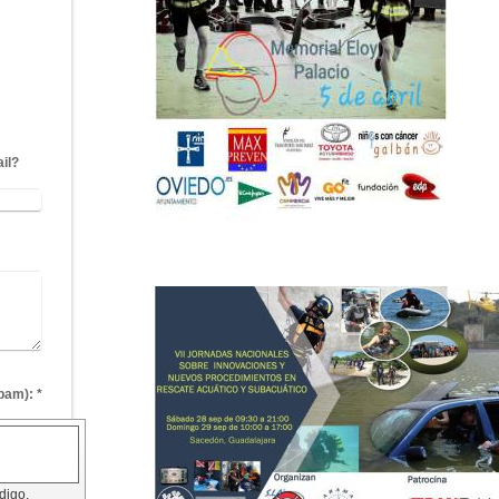
il?
Captcha (código antispam): *
ódigo.