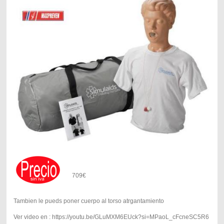
709€
Tambien le pueds poner cuerpo al torso atrgantamiento
Ver video en : https://youtu.be/GLuMXM6EUck?si=MPaoL_cFcneSC5R6