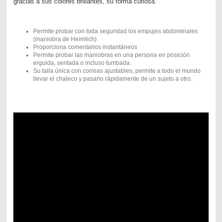
gracias a sus colores brillantes, su forma curiosa.
Permite probar con toda seguridad los empujes abdominales
(maniobra de Heimlich)
Proporciona comentarios instantáneos
Permite probar las maniobras en una persona en posición
erguida, sentada o incluso tumbada.
Su talla única con correas ajustables, permite a todo el mundo
llevar el chaleco y pasarlo rápidamente de un sujeto a otro.