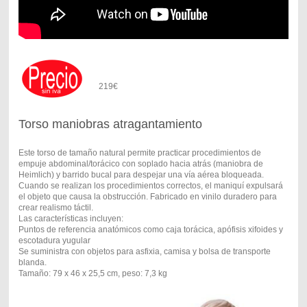
219€
Torso maniobras atragantamiento
Este torso de tamaño natural permite practicar procedimientos de
empuje abdominal/torácico con soplado hacia atrás (maniobra de
Heimlich) y barrido bucal para despejar una vía aérea bloqueada.
Cuando se realizan los procedimientos correctos, el maniquí expulsará
el objeto que causa la obstrucción. Fabricado en vinilo duradero para
crear realismo táctil.
Las características incluyen:
Puntos de referencia anatómicos como caja torácica, apófisis xifoides y
escotadura yugular
Se suministra con objetos para asfixia, camisa y bolsa de transporte
blanda.
Tamaño: 79 x 46 x 25,5 cm, peso: 7,3 kg