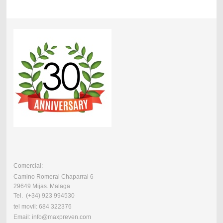
Comercial:
Camino Romeral Chaparral 6
29649 Mijas. Malaga
Tel. (+34) 923 994530
tel movil: 684 322376
Email: info@maxpreven.com