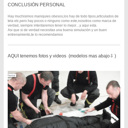
CONCLUSIÓN PERSONAL
Hay muchisimos maniquies obesos,los hay de todo tipos,articulados de
tela etc,pero hay pocos o ninguno como este,nosotros como marca de
verdad, siempre intentaremos tener lo mejor....y aqui esta.
Asi que si de verdad necesitas una buena simulación y un buen
entrenamiento,te lo recomendamos
AQUI tenemos fotos y videos (modelos mas abajo⇩ )