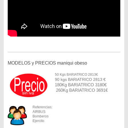
MODELOS y PRECIOS maniqui obeso
50 Kgs BARIATRICO 2813€
90 kgs BARIATRICO 2813 €
180Kg BARIATRICO 3180€
260Kg BARIATRICO 3691€
Referencias:
AIRBUS
Bomberos
Ejercito