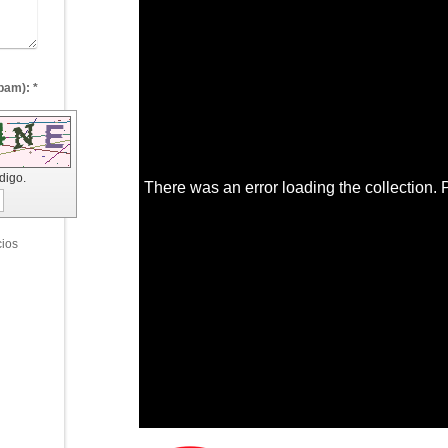
Captcha (código antispam): *
ódigo.