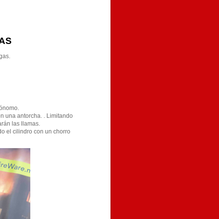
GAS
gas.
tónomo.
 una antorcha. . Limitando
rán las llamas.
o el cilindro con un chorro