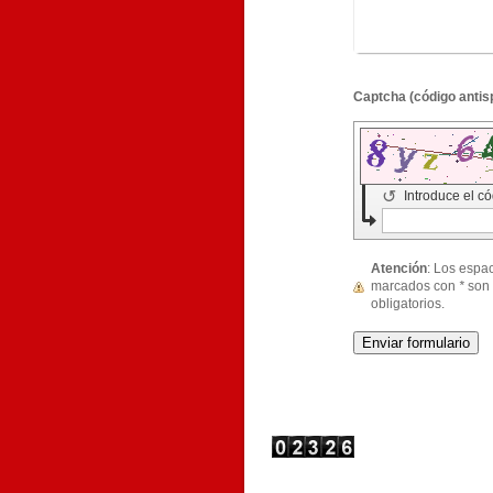
↺
Introduce el c
Atención
: Los espacios
marcados con
*
son
obligatorios.