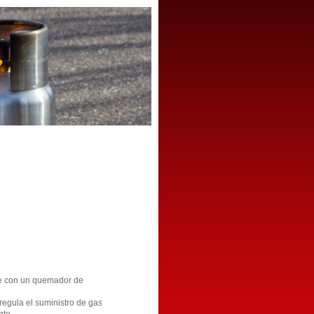
te con un quemador de
egula el suministro de gas